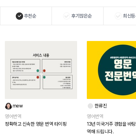
추천순
후기많은순
최신등
mew
한류진
영어번역
영어번역
정확하고 신속한 영문 번역 타이핑
13년 미국거주 경험을 바탕
역해 드립니다.