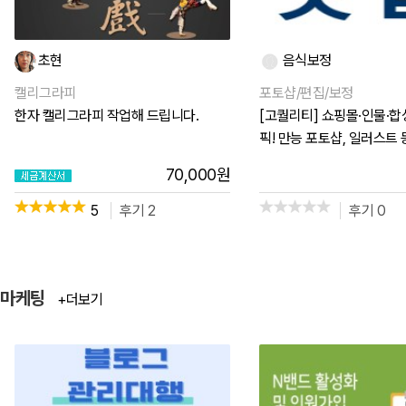
초현
음식보정
캘리그라피
포토샵/편집/보정
한자 캘리그라피 작업해 드립니다.
[고퀄리티] 쇼핑몰·인물·
픽! 만능 포토샵, 일러스트 등
70,000
원
5
후기 2
후기 0
마케팅
+더보기