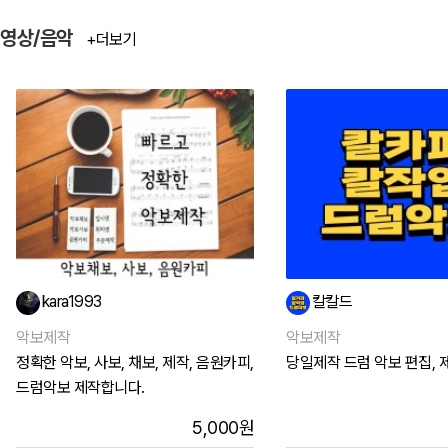
영상/음악
+더보기
kara1993
칼칼드
악보제작
악보제작
정확한 악보, 사보, 채보, 제작, 음원카피,
당일제작 드럼 악보 편집, 
드럼악보 제작합니다.
5,000
원