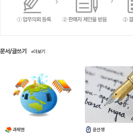
문서/글쓰기
+더보기
과제맨
윤선생