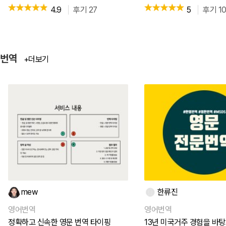
4.9
후기 27
5
후기 1
번역
+더보기
mew
한류진
영어번역
영어번역
정확하고 신속한 영문 번역 타이핑
13년 미국거주 경험을 바탕