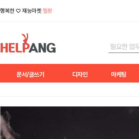
행복한 ♡ 재능마켓
헬팡
문서/글쓰기
디자인
마케팅