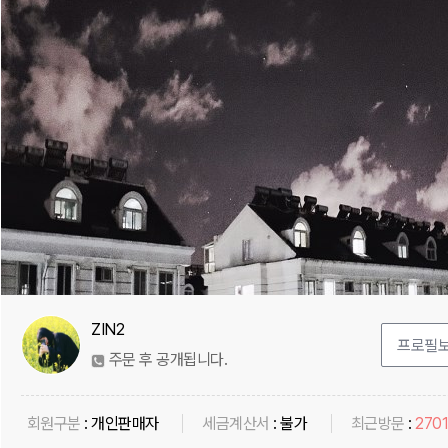
ZIN2
주문 후 공개됩니다.
회원구분
:
개인판매자
세금계산서
:
불가
최근방문
:
270